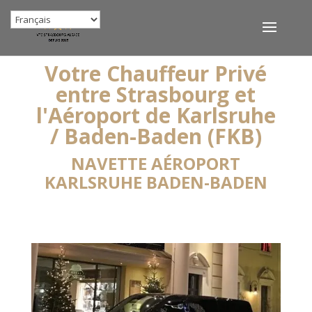
Votre Chauffeur Privé
entre Strasbourg et
l'Aéroport de Karlsruhe
/ Baden-Baden (FKB)
NAVETTE AÉROPORT
KARLSRUHE BADEN-BADEN